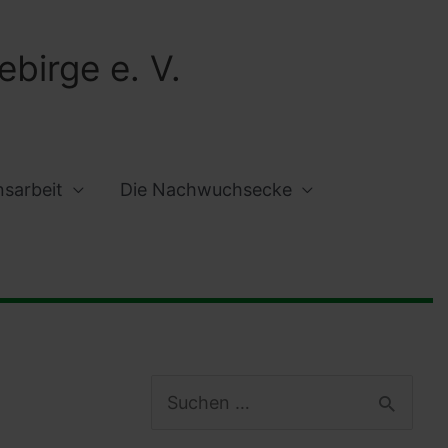
birge e. V.
nsarbeit
Die Nachwuchsecke
S
u