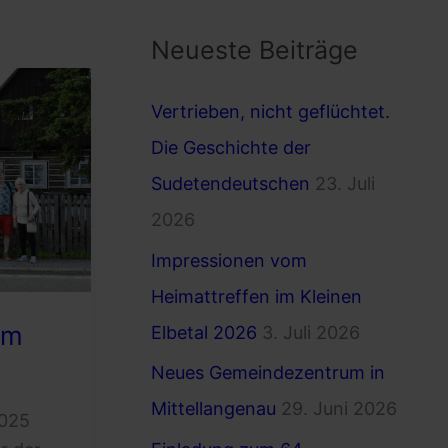
c
Neueste Beiträge
h
e
Vertrieben, nicht geflüchtet.
n
Die Geschichte der
n
Sudetendeutschen
23. Juli
a
2026
c
Impressionen vom
h
Heimattreffen im Kleinen
:
im
Elbetal 2026
3. Juli 2026
Neues Gemeindezentrum in
Mittellangenau
29. Juni 2026
2025