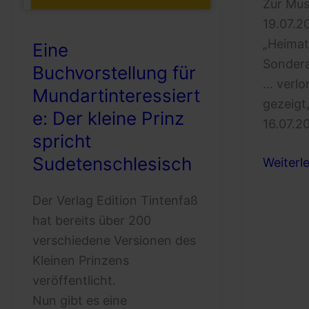
Zur Mu
19.07.2
„Heimat
Eine
Sondera
Buchvorstellung für
… verlo
Mundartinteressiert
gezeigt,
e: Der kleine Prinz
16.07.2
spricht
Sudetenschlesisch
Rückbli
Weiterl
Museum
Der Verlag Edition Tintenfaß
2025
hat bereits über 200
verschiedene Versionen des
Kleinen Prinzens
veröffentlicht.
Nun gibt es eine