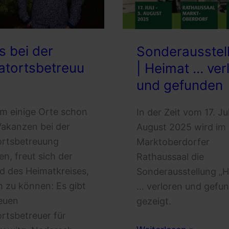
 bei der
Sonderausstel
atortsbetreuu
| Heimat … ver
und gefunden
 einige Orte schon
In der Zeit vom 17. Jul
Vakanzen bei der
August 2025 wird im
ortsbetreuung
Marktoberdorfer
en, freut sich der
Rathaussaal die
d des Heimatkreises,
Sonderausstellung „
en zu können: Es gibt
… verloren und gefu
euen
gezeigt.
rtsbetreuer für