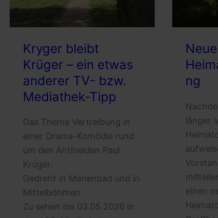
Kryger bleibt
Neues
Krüger – ein etwas
Heim
anderer TV- bzw.
ng
Mediathek-Tipp
Nachdem
länger 
Das Thema Vertreibung in
Heimat
einer Drama-Komödie rund
aufweis
um den Antihelden Paul
Vorstan
Krüger.
mitteil
Gedreht in Marienbad und in
einen n
Mittelböhmen.
Heimato
Zu sehen bis 03.05.2026 in