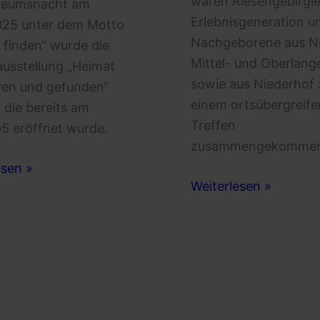
waren Riesengebirgle
seumsnacht am
Erlebnisgeneration u
025 unter dem Motto
Nachgeborene aus Ni
 finden“ wurde die
Mittel- und Oberlan
usstellung „Heimat
sowie aus Niederhof 
ren und gefunden“
einem ortsübergreif
 die bereits am
Treffen
05 eröffnet wurde.
zusammengekomme
ck
esen »
Heimattreffen
Weiterlesen »
snacht
im
Kleinen
Elbetal