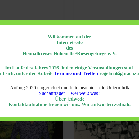
Willkommen auf der
Internetseite
des
Heimatkreises Hohenelbe/Riesengebirge e. V.
Im Laufe des Jahres 2026 finden einige Veranstaltungen statt.
nt sich, unter der Rubrik
Termine und Treffen
regelmäßig nachzu
Anfang 2026 eingerichtet und bitte beachten: die Unterrubrik
Suchanfragen – wer weiß was?
Über jedwede
Kontaktaufnahme freuen wir uns. Wir antworten zeitnah.