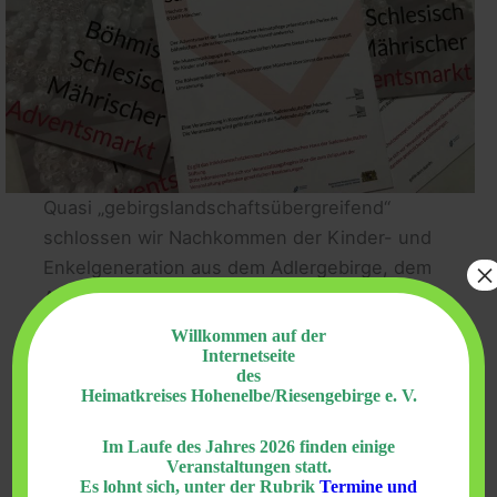
Quasi „gebirgslandschaftsübergreifend“
schlossen wir Nachkommen der Kinder- und
×
Enkelgeneration aus dem Adlergebirge, dem
Altvatergebirge, dem Isergebirge sowie dem
Riesengebirge uns zusammen, damit auch
Willkommen auf der
diese Landschaften wieder vertreten sind.
Internetseite
des
Heimatkreises Hohenelbe/Riesengebirge e. V.
„Wir“ sind:
Im Laufe des Jahres 2026 finden einige
Veranstaltungen statt.
Felix Fischer – Enkel mit Vorfahren im
Es lohnt sich, unter der Rubrik
Termine und