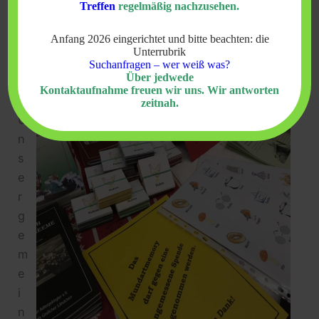
Adlergebirge -, Lorenz Loserth – Enkel mit
Treffen
regelmäßig nachzusehen.
Vorfahren im Altvatergebirge -, Holger
Anfang 2026 eingerichtet und bitte beachten: die
Effenberger – Enkel mit Vorfahren im
Unterrubrik
Isergebirge – sowie Kirsten Langenwalder –
Suchanfragen – wer weiß was?
Über jedwede
Tochter mit Vorfahren im Riesengebirge.
Kontaktaufnahme freuen wir uns. Wir antworten
zeitnah.
U
n
s
e
r
g
e
m
e
i
n