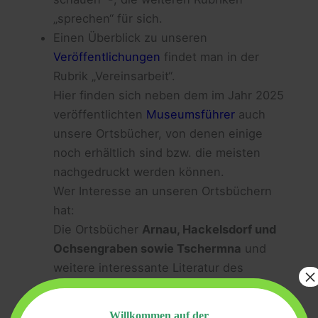
„sprechen“ für sich.
Einen Überblick zu unseren
Veröffentlichungen
findet man in der
Rubrik „Vereinsarbeit“.
Hier finden sich neben dem im Jahr 2025
veröffentlichten
Museumsführer
auch
unsere Ortsbücher, von denen einige
noch erhältlich sind bzw. die meisten
nachgedruckt werden können.
Wer Interesse an unseren Ortsbüchern
hat:
Die Ortsbücher
Arnau, Hackelsdorf und
Ochsengraben sowie Tschermna
und
weitere interessante Literatur des
×
Heimatkreises haben wir noch vorrätig –
erhältlich im
Riesengebirgsmuseum
Willkommen auf der