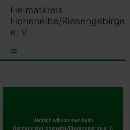
Zum
Heimatkreis
Inhalt
Hohenelbe/Riesengebirge
springen
e. V.
Hauptmenü
Herzlich willkommen beim
Heimatkreis Hohenelbe/Riesengebirge e. V.