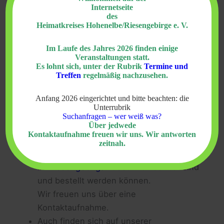
Marktoberdorf
oder auf Bestellung.
Internetseite
des
Es lässt sich insofern vermeiden, auf
Heimatkreises Hohenelbe/Riesengebirge e. V.
diverse hochpreise Angebote im Internet
zu reagieren
;
Im Laufe des Jahres 2026 finden einige
Veranstaltungen statt.
auch ist der Nachdruck nicht mehr
Es lohnt sich, unter der Rubrik
Termine und
vorhandener Ortsbücher
meist
Treffen
regelmäßig nachzusehen.
kostengünstiger.
Anfang 2026 eingerichtet und bitte beachten: die
Hingewiesen sei auch auf unsere
Unterrubrik
Bibliographie
; in der Rubrik, in der die
Suchanfragen – wer weiß was?
Über jedwede
Bibliographie vorgesetellt wird, gibt es
Kontaktaufnahme freuen wir uns. Wir antworten
zudem Informationen zu den
zeitnah.
Vertreibungslisten
des Jahres 1946, die
im
Riesengebirgsmuseum
einsehbar sind
und bestellt werden können.
Wir freuen uns über eine
Kontaktaufnahme.
Auch finden sich auf unserer