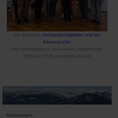
Die aktuellen
Vorstandsmitglieder und der
Kassenprüfer
des Heimatkreises Hohenelbe
(Wahlperiode
2025 bis 2028, ein Mitglied fehlt)
Mitteilungen