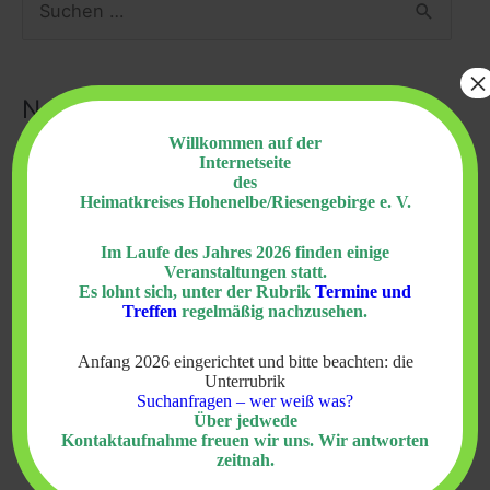
u
c
×
h
Neueste Beiträge
e
Willkommen auf der
Internetseite
Vertrieben, nicht geflüchtet. Die Geschichte der
n
des
Heimatkreises Hohenelbe/Riesengebirge e. V.
Sudetendeutschen
23. Juli 2026
n
a
Impressionen vom Heimattreffen im Kleinen
Im Laufe des Jahres 2026 finden einige
Veranstaltungen statt.
c
Elbetal 2026
3. Juli 2026
Es lohnt sich, unter der Rubrik
Termine und
Treffen
regelmäßig nachzusehen.
h
Neues Gemeindezentrum in Mittellangenau
29.
:
Juni 2026
Anfang 2026 eingerichtet und bitte beachten: die
Unterrubrik
Einladung zum 64. Bundestreffen
28. Juni 2026
Suchanfragen – wer weiß was?
Über jedwede
Neues aus Hohenelbe
25. Juni 2026
Kontaktaufnahme freuen wir uns. Wir antworten
zeitnah.