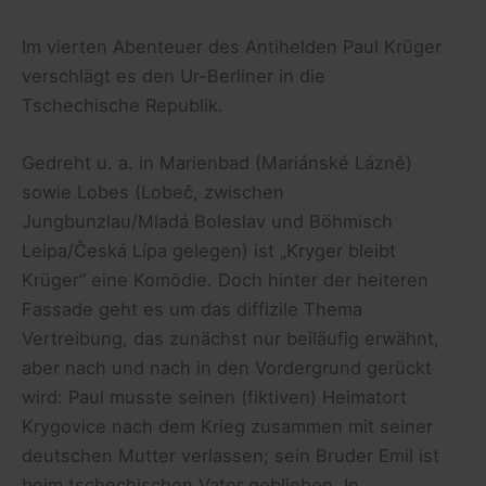
Im vierten Abenteuer des Antihelden Paul Krüger
verschlägt es den Ur-Berliner in die
Tschechische Republik.
Gedreht u. a. in Marienbad (Mariánské Lázně)
sowie Lobes (Lobeč, zwischen
Jungbunzlau/Mladá Boleslav und Böhmisch
Leipa/Česká Lípa gelegen) ist „Kryger bleibt
Krüger“ eine Komödie. Doch hinter der heiteren
Fassade geht es um das diffizile Thema
Vertreibung, das zunächst nur beiläufig erwähnt,
aber nach und nach in den Vordergrund gerückt
wird: Paul musste seinen (fiktiven) Heimatort
Krygovice nach dem Krieg zusammen mit seiner
deutschen Mutter verlassen; sein Bruder Emil ist
beim tschechischen Vater geblieben. In