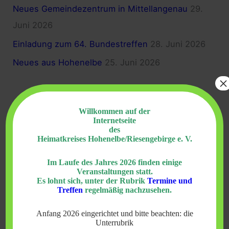
h
Neues Gemeindezentrum in Mittellangenau
29.
:
Juni 2026
Einladung zum 64. Bundestreffen
28. Juni 2026
Neues aus Hohenelbe
25. Juni 2026
×
Archiv
Willkommen auf der
Internetseite
des
Juli 2026
Heimatkreises Hohenelbe/Riesengebirge e. V.
Juni 2026
Im Laufe des Jahres 2026 finden einige
Mai 2026
Veranstaltungen statt.
Es lohnt sich, unter der Rubrik
Termine und
April 2026
Treffen
regelmäßig nachzusehen.
März 2026
Anfang 2026 eingerichtet und bitte beachten: die
Unterrubrik
Februar 2026