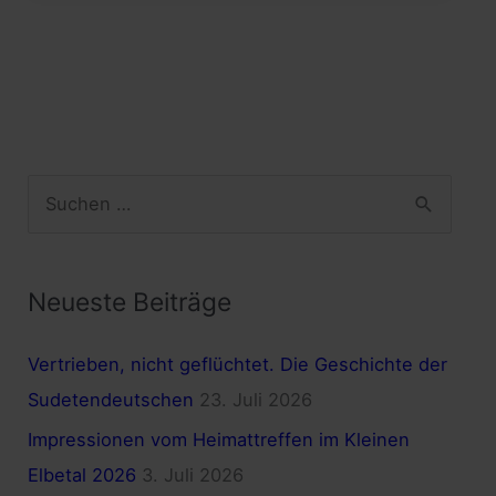
und
wo
erhält
man
Hilfe?
S
u
c
h
Neueste Beiträge
e
Vertrieben, nicht geflüchtet. Die Geschichte der
n
Sudetendeutschen
23. Juli 2026
n
a
Impressionen vom Heimattreffen im Kleinen
c
Elbetal 2026
3. Juli 2026