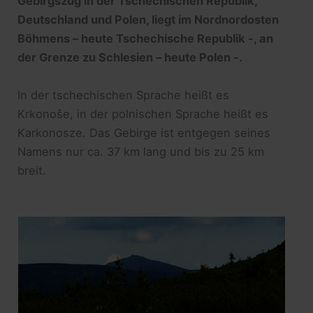
Gebirgszug in der Tschechischen Republik,
Deutschland und Polen, liegt im Nordnordosten
Böhmens – heute Tschechische Republik -, an
der Grenze zu Schlesien – heute Polen -.
In der tschechischen Sprache heißt es
Krkonoše, in der polnischen Sprache heißt es
Karkonosze. Das Gebirge ist entgegen seines
Namens nur ca. 37 km lang und bis zu 25 km
breit.