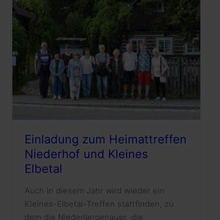
Einladung zum Heimattreffen
Niederhof und Kleines
Elbetal
Auch in diesem Jahr wird wieder ein
Kleines-Elbetal-Treffen stattfinden, zu
dem die Niederlangenauer, die