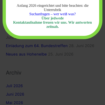
Sudetendeutschen
23. Juli 2026
Anfang 2026 eingerichtet und bitte beachten: die
n
Unterrubrik
a
Impressionen vom Heimattreffen im Kleinen
Suchanfragen – wer weiß was?
Über jedwede
c
Elbetal 2026
3. Juli 2026
Kontaktaufnahme freuen wir uns. Wir antworten
zeitnah.
h
Neues Gemeindezentrum in Mittellangenau
29.
:
Juni 2026
Einladung zum 64. Bundestreffen
28. Juni 2026
Neues aus Hohenelbe
25. Juni 2026
Archiv
Juli 2026
Juni 2026
Mai 2026