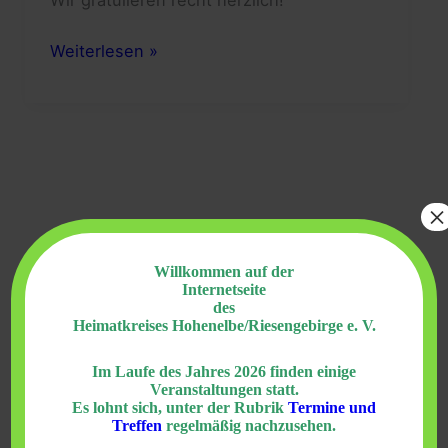
Unserem
Weiterlesen »
Ehrenvorsitzenden
Christian
Eichmann
zum
90.
×
Willkommen auf der
S
Internetseite
des
u
Heimatkreises Hohenelbe/Riesengebirge e. V.
c
Im Laufe des Jahres 2026 finden einige
h
Neueste Beiträge
Veranstaltungen statt.
Es lohnt sich, unter der Rubrik
Termine und
e
Treffen
regelmäßig nachzusehen.
Vertrieben, nicht geflüchtet. Die Geschichte der
n