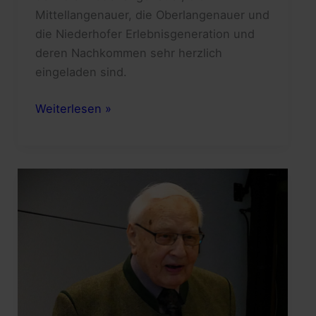
Mittellangenauer, die Oberlangenauer und
die Niederhofer Erlebnisgeneration und
deren Nachkommen sehr herzlich
eingeladen sind.
Einladung
Weiterlesen »
zum
Heimattreffen
Niederhof
und
Kleines
Elbetal