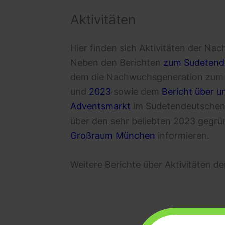
Aktivitäten
Hier finden sich Aktivitäten der Na
Neben den Berichten
zum Sudetend
dem die Nachwuchsgeneration zum e
und
2023
sowie dem
Bericht über 
Adventsmarkt
im Sudetendeutschen 
über den sehr beliebten 2023 gegr
Großraum München
informieren.
Weitere Berichte über Aktivitäten 