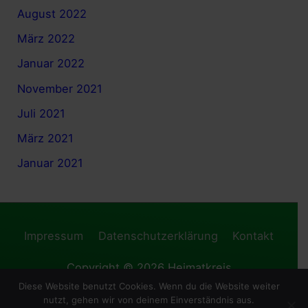
August 2022
März 2022
Januar 2022
November 2021
Juli 2021
März 2021
Januar 2021
Impressum
Datenschutzerklärung
Kontakt
Copyright © 2026
Heimatkreis
Diese Website benutzt Cookies. Wenn du die Website weiter
Hohenelbe/Riesengebirge e. V.
| Präsentiert von
nutzt, gehen wir von deinem Einverständnis aus.