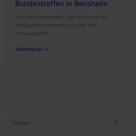
Bundestreffen in Bensheim
Nun zum Hochladen: Das Protokoll der
Mitgliederversammlung sowie der
Pressebericht.
Protokoll
Weiterlesen »
und
Pressebericht
zum
vergangenen
Bundestreffen
in
Bensheim
S
u