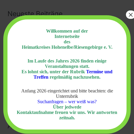
c
×
h
Neueste Beiträge
e
Vertrieben, nicht geflüchtet. Die Geschichte der
Willkommen auf der
n
Internetseite
Sudetendeutschen
23. Juli 2026
n
des
Heimatkreises Hohenelbe/Riesengebirge e. V.
a
Impressionen vom Heimattreffen im Kleinen
c
Elbetal 2026
3. Juli 2026
Im Laufe des Jahres 2026 finden einige
Veranstaltungen statt.
h
Neues Gemeindezentrum in Mittellangenau
29.
Es lohnt sich, unter der Rubrik
Termine und
Treffen
regelmäßig nachzusehen.
:
Juni 2026
Anfang 2026 eingerichtet und bitte beachten: die
Einladung zum 64. Bundestreffen
28. Juni 2026
Unterrubrik
Suchanfragen – wer weiß was?
Neues aus Hohenelbe
25. Juni 2026
Über jedwede
Kontaktaufnahme freuen wir uns. Wir antworten
zeitnah.
Archiv