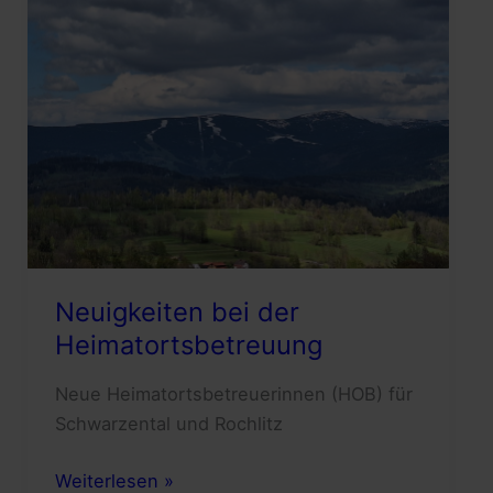
Neuigkeiten bei der
Heimatortsbetreuung
Neue Heimatortsbetreuerinnen (HOB) für
Schwarzental und Rochlitz
Neuigkeiten
Weiterlesen »