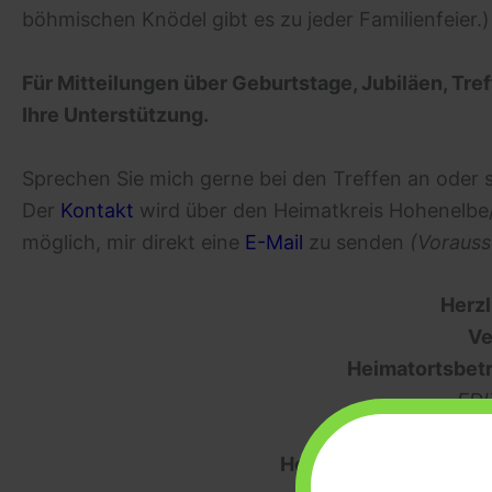
böhmischen Knödel gibt es zu jeder Familienfeier.)
Für Mitteilungen über Geburtstage, Jubiläen, Tref
Ihre Unterstützung.
Sprechen Sie mich gerne bei den Treffen an oder s
Der
Kontakt
wird über den Heimatkreis Hohenelbe/Ri
möglich, mir direkt eine
E-Mail
zu senden
(Vorauss
Herz
Ve
Heimatortsbet
EDI
und seit Se
Heimatortsbetreuerin