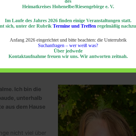
des
Heimatkreises Hohenelbe/Riesengebirge e. V.
—————————————————-
Im Laufe des Jahres 2026 finden einige Veranstaltungen statt.
nt sich, unter der Rubrik
Termine und Treffen
regelmäßig nachzu
alder:
rtsbetreuer (HOB) im Heimatkreis Hohenelbe, Bärbel
Anfang 2026 eingerichtet und bitte beachten: die Unterrubrik
 in Bensheim, ob ich die Ortsbetreuung für Rochli
Suchanfragen – wer weiß was?
Über jedwede
Kontaktaufnahme freuen wir uns. Wir antworten zeitnah.
lme. Ich bin die
baude, unterhalb
te aus dem Hause
ge nicht viel über