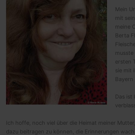
Mein Ur
mit sei
meine O
Berta F
Fleisch
musste 
ersten 
sie mit
Bayern 
Das ist
verblas
Ich hoffe, noch viel über die Heimat meiner Mutter,
dazu beitragen zu können, die Erinnerungen wach 