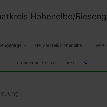
atkreis Hohenelbe/Riesenge
sengebirge
Heimatkreis Hohenelbe
Verei
Suchen
Termine und Treffen
Links
treuung