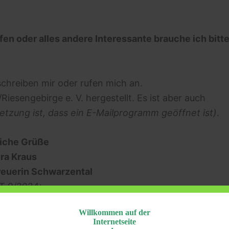
fen oder alles andere Interessante brauche ich bitt
chreiben mir oder rufen mich an.
esengebirge e. V. hergestellt. Es ist aber auch
etzung ist, dass ein E-Mailprogramm geöffnet ist)
.
liche Grüße
ra Kraus
reuerin Schwarzental
T 9/2024:
ptember 2024 auch
Willkommen auf der
 von Forst und Lauterwasser
Internetseite