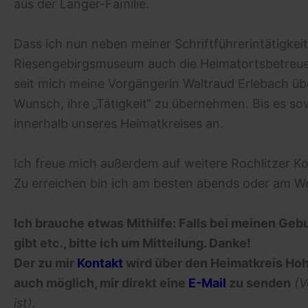
aus der Langer-Familie.
Dass ich nun neben meiner Schriftführerintätigke
Riesengebirgsmuseum auch die Heimatortsbetreuerin
seit mich meine Vorgängerin Waltraud Erlebach üb
Wunsch, ihre „Tätigkeit“ zu übernehmen. Bis es so
innerhalb unseres Heimatkreises an.
Ich freue mich außerdem auf weitere Rochlitzer Kon
Zu erreichen bin ich am besten abends oder am Woc
Ich brauche etwas Mithilfe: Falls bei meinen Geb
gibt etc., bitte ich um Mitteilung. Danke!
Der zu mir
Kontakt
wird über den Heimatkreis Hohe
auch möglich, mir direkt eine
E-Mail
zu senden
(V
ist).