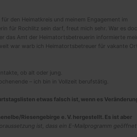
it für den Heimatkreis und meinem Engagement im
 für Rochlitz sein darf, freut mich sehr. War es do
er das Amt der Heimatortsbetreuerin informierte mei
weit war warb ich Heimatortsbetreuer für vakante Or
takte, ob alt oder jung.
henende – ich bin in Vollzeit berufstätig.
urtstagslisten etwas falsch ist, wenn es Veränderu
nelbe/Riesengebirge e. V. hergestellt. Es ist aber
oraussetzung ist, dass ein E-Mailprogramm geöffnet