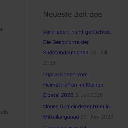
c
Neueste Beiträge
h
e
ür
Vertrieben, nicht geflüchtet.
n
Die Geschichte der
n
Sudetendeutschen
23. Juli
a
2026
c
n
Impressionen vom
h
Heimattreffen im Kleinen
:
Elbetal 2026
3. Juli 2026
Neues Gemeindezentrum in
halb
Mittellangenau
29. Juni 2026