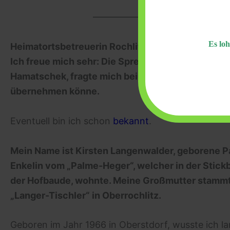
———————————————
Es loh
Heimatortsbetreuerin Rochlitz – Kirsten Langenw
Ich freue mich sehr: Die Sprecherin der Heimato
Hamatschek, fragte mich beim Bundestreffen 2023
übernehmen könne.
Eventuell bin ich schon
bekannt
.
Mein Name ist Kirsten Langenwalder, geborene Pa
Enkelin vom „Palme-Heger“, welcher in der Stick
der Hofbaude, wohnte. Meine Großmutter stamm
„Langer-Tischler“ in Oberrochlitz.
Geboren im Jahr 1966 in Oberstdorf, wusste ich lan