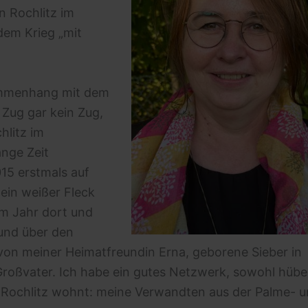
n Rochlitz im
dem Krieg „mit
sammenhang mit dem
 Zug gar kein Zug,
chlitz im
ange Zeit
15 erstmals auf
 ein weißer Fleck
im Jahr dort und
 und über den
von meiner Heimatfreundin Erna, geborene Sieber in
Großvater. Ich habe ein gutes Netzwerk, sowohl hüb
 in Rochlitz wohnt: meine Verwandten aus der Palme- 