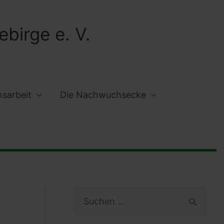
birge e. V.
nsarbeit
Die Nachwuchsecke
S
u