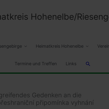
atkreis Hohenelbe/Riesenge
sengebirge
Heimatkreis Hohenelbe
Verei
Suchen
Termine und Treffen
Links
greifendes Gedenken an die
přeshraniční připomínka vyhnání