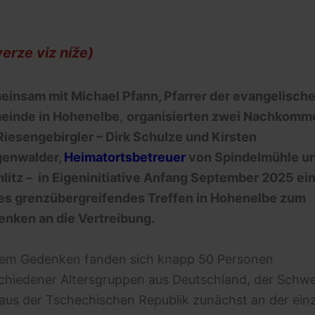
erze viz níže)
insam mit Michael Pfann,
Pfarrer der evangelisch
einde in Hohenelbe
,
organisierten zwei Nachkomm
Riesengebirgler – Dirk Schulze und Kirsten
genwalder,
Heimatortsbetreuer
von Spindelmühle u
litz – in Eigeninitiative Anfang September 2025 ei
es grenzübergreifendes Treffen
in Hohenelbe
zum
nken an die Vertreibung.
em Gedenken fanden sich knapp 50 Personen
chiedener Altersgruppen aus Deutschland, der Schwe
aus der Tschechischen Republik zunächst an der ein