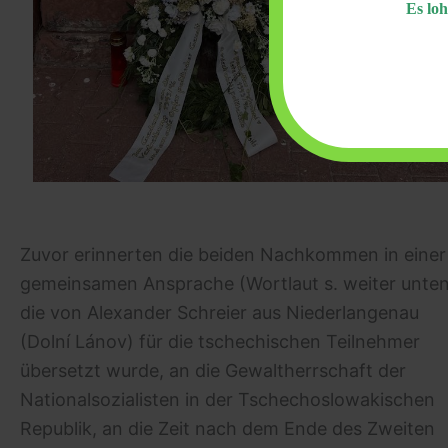
Es loh
Zuvor erinnerten die beiden Nachkommen in einer
gemeinsamen Ansprache (Wortlaut s. weiter unten
die von Alexander Schreier aus Niederlangenau
(Dolní Lánov) für die tschechischen Teilnehmer
übersetzt wurde, an die Gewaltherrschaft der
Nationalsozialisten in der Tschechoslowakischen
Republik, an die Zeit nach dem Ende des Zweiten