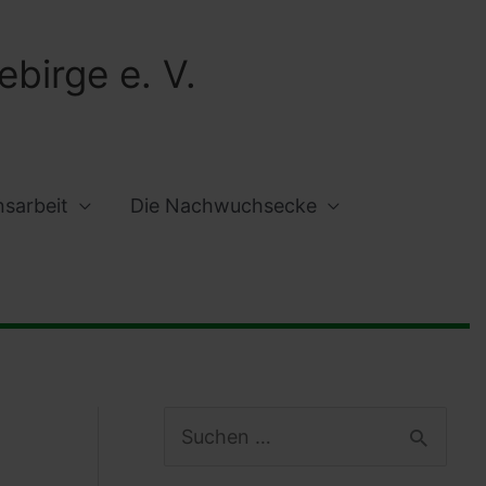
birge e. V.
nsarbeit
Die Nachwuchsecke
S
u