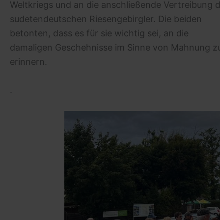
Weltkriegs und an die anschließende Vertreibung 
sudetendeutschen Riesengebirgler. Die beiden
betonten, dass es für sie wichtig sei, an die
damaligen Geschehnisse im Sinne von Mahnung z
erinnern.
.