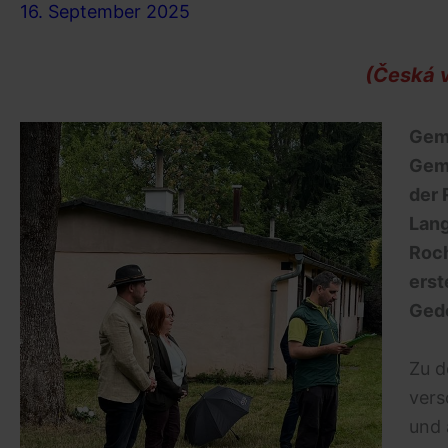
16. September 2025
(Česká v
Geme
Gem
der 
Lan
Roch
erst
Gede
Zu d
vers
und 