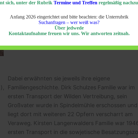
nt sich, unter der Rubrik
Termine und Treffen
regelmäßig nachzu
Anfang 2026 eingerichtet und bitte beachten: die Unterrubrik
Suchanfragen – wer weiß was?
Über jedwede
Kontaktaufnahme freuen wir uns. Wir antworten zeitnah.
Dabei erwähnten sie jeweils ihre eigene
),
Familiengeschichte. Dirk Schulzes Familie war im
ersten Transport der Wilden Vertreibung, sein
Großvater wurde in Spindelmühle erschossen und
liegt dort mit weiteren 22 Opfern verscharrt am
Veraweg. Kirsten Langenwalders Familie war 194
ersten Transport in die sowjetische Besatzungsz