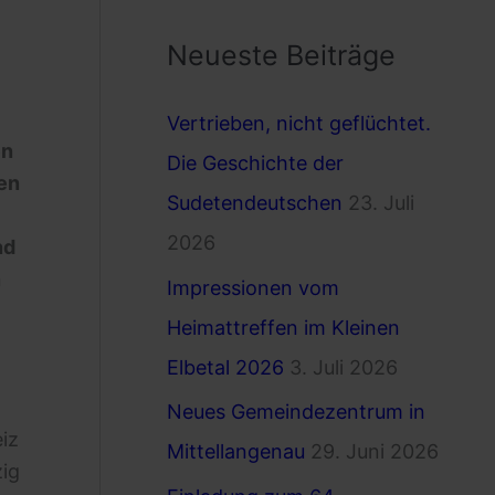
c
Neueste Beiträge
h
e
Vertrieben, nicht geflüchtet.
n
en
Die Geschichte der
n
en
Sudetendeutschen
23. Juli
a
2026
nd
c
n
Impressionen vom
h
Heimattreffen im Kleinen
:
Elbetal 2026
3. Juli 2026
Neues Gemeindezentrum in
iz
Mittellangenau
29. Juni 2026
zig