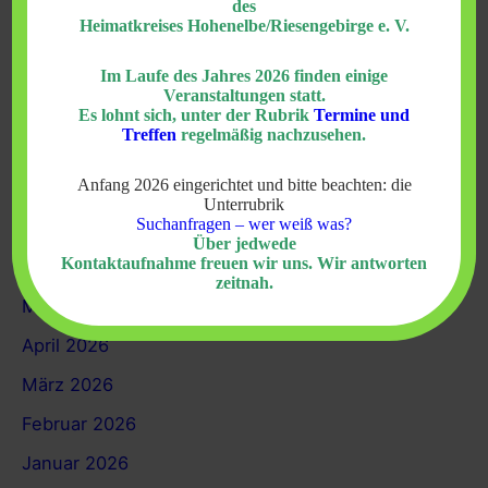
Juni 2026
des
Heimatkreises Hohenelbe/Riesengebirge e. V.
Einladung zum 64. Bundestreffen
28. Juni 2026
Im Laufe des Jahres 2026 finden einige
Neues aus Hohenelbe
25. Juni 2026
Veranstaltungen statt.
Es lohnt sich, unter der Rubrik
Termine und
Treffen
regelmäßig nachzusehen.
Archiv
Anfang 2026 eingerichtet und bitte beachten: die
Unterrubrik
Suchanfragen – wer weiß was?
Juli 2026
Über jedwede
Kontaktaufnahme freuen wir uns. Wir antworten
Juni 2026
zeitnah.
Mai 2026
April 2026
März 2026
Februar 2026
Januar 2026