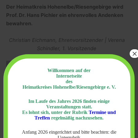
Der Heimatkreis Hohenelbe/Riesengebirge wird
Prof. Dr. Hans Pichler ein ehrenvolles Andenken
bewahren.
Christian Eichmann, Ehrenvorsitzender | Verena
Schindler, 1. Vorsitzende
×
Willkommen auf der
Internetseite
des
Heimatkreises Hohenelbe/Riesengebirge e. V.
Im Laufe des Jahres 2026 finden einige
Veranstaltungen statt.
Es lohnt sich, unter der Rubrik
Termine und
Treffen
regelmäßig nachzusehen.
Anfang 2026 eingerichtet und bitte beachten: die
Unterrubrik