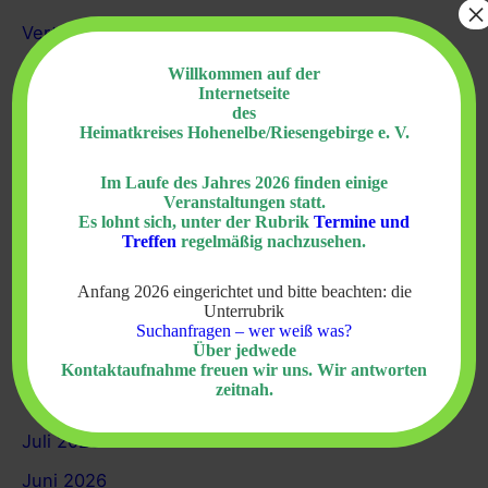
e
×
Vertrieben, nicht geflüchtet. Die Geschichte der
n
Sudetendeutschen
23. Juli 2026
n
Willkommen auf der
Internetseite
a
Impressionen vom Heimattreffen im Kleinen
des
Heimatkreises Hohenelbe/Riesengebirge e. V.
c
Elbetal 2026
3. Juli 2026
h
Neues Gemeindezentrum in Mittellangenau
29.
Im Laufe des Jahres 2026 finden einige
Veranstaltungen statt.
:
Juni 2026
Es lohnt sich, unter der Rubrik
Termine und
Treffen
regelmäßig nachzusehen.
Einladung zum 64. Bundestreffen
28. Juni 2026
Anfang 2026 eingerichtet und bitte beachten: die
Neues aus Hohenelbe
25. Juni 2026
Unterrubrik
Suchanfragen – wer weiß was?
Über jedwede
Kontaktaufnahme freuen wir uns. Wir antworten
Archiv
zeitnah.
Juli 2026
Juni 2026