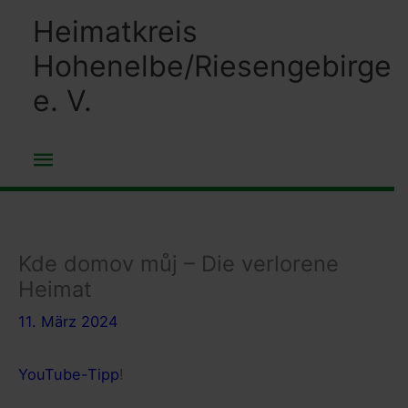
Zum
Heimatkreis
Inhalt
Hohenelbe/Riesengebirge
springen
e. V.
Hauptmenü
Kde domov můj – Die verlorene
Heimat
11. März 2024
YouTube-Tipp
!