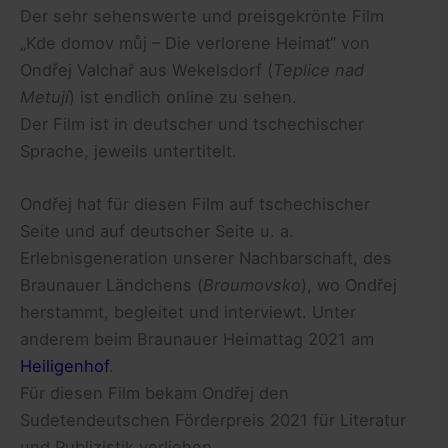
Der sehr sehenswerte und preisgekrönte Film
„Kde domov můj – Die verlorene Heimat“ von
Ondřej Valchař aus Wekelsdorf (
Teplice nad
Metují
) ist endlich online zu sehen.
Der Film ist in deutscher und tschechischer
Sprache, jeweils untertitelt.
Ondřej hat für diesen Film auf tschechischer
Seite und auf deutscher Seite u. a.
Erlebnisgeneration unserer Nachbarschaft, des
Braunauer Ländchens (
Broumovsko
), wo Ondřej
herstammt, begleitet und interviewt. Unter
anderem beim Braunauer Heimattag 2021 am
Heiligenhof
.
Für diesen Film bekam Ondřej den
Sudetendeutschen Förderpreis 2021 für Literatur
und Publizistik verliehen.