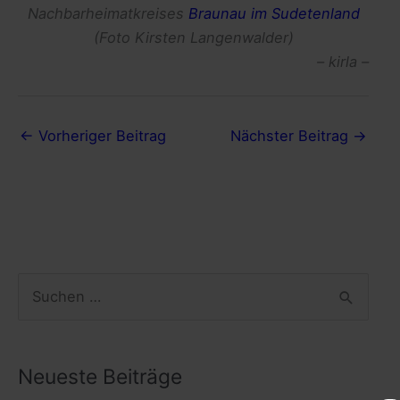
Nachbarheimatkreises
Braunau im Sudetenland
(Foto Kirsten Langenwalder)
– kirla –
←
Vorheriger Beitrag
Nächster Beitrag
→
S
u
c
h
Neueste Beiträge