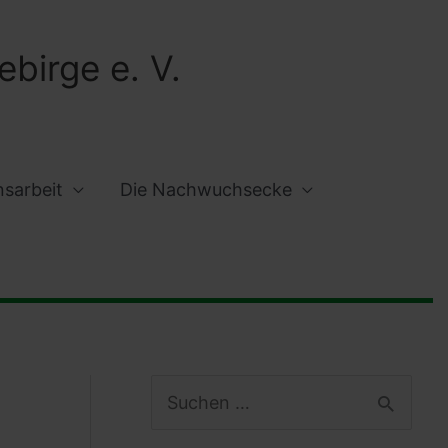
birge e. V.
nsarbeit
Die Nachwuchsecke
S
u