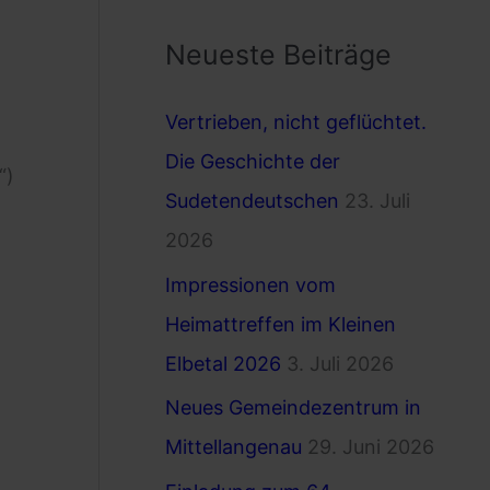
c
Neueste Beiträge
h
e
Vertrieben, nicht geflüchtet.
n
Die Geschichte der
n
.“)
Sudetendeutschen
23. Juli
a
2026
c
Impressionen vom
h
Heimattreffen im Kleinen
:
Elbetal 2026
3. Juli 2026
Neues Gemeindezentrum in
Mittellangenau
29. Juni 2026