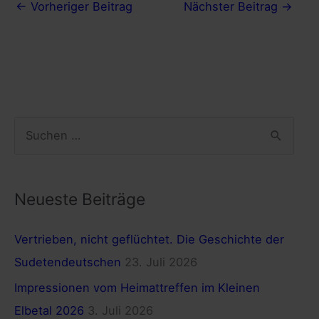
←
Vorheriger Beitrag
Nächster Beitrag
→
S
u
c
h
Neueste Beiträge
e
Vertrieben, nicht geflüchtet. Die Geschichte der
n
Sudetendeutschen
23. Juli 2026
n
a
Impressionen vom Heimattreffen im Kleinen
c
Elbetal 2026
3. Juli 2026