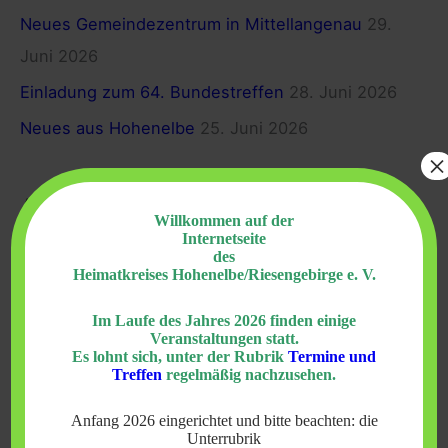
h
Neues Gemeindezentrum in Mittellangenau
29.
:
Juni 2026
Einladung zum 64. Bundestreffen
28. Juni 2026
Neues aus Hohenelbe
25. Juni 2026
×
Archiv
Willkommen auf der
Internetseite
des
Juli 2026
Heimatkreises Hohenelbe/Riesengebirge e. V.
Juni 2026
Im Laufe des Jahres 2026 finden einige
Mai 2026
Veranstaltungen statt.
Es lohnt sich, unter der Rubrik
Termine und
April 2026
Treffen
regelmäßig nachzusehen.
März 2026
Anfang 2026 eingerichtet und bitte beachten: die
Unterrubrik
Februar 2026