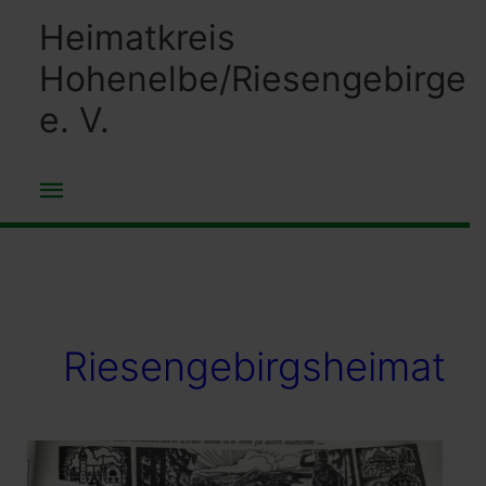
Zum
Heimatkreis
Inhalt
Hohenelbe/Riesengebirge
springen
e. V.
Hauptmenü
Riesengebirgsheimat