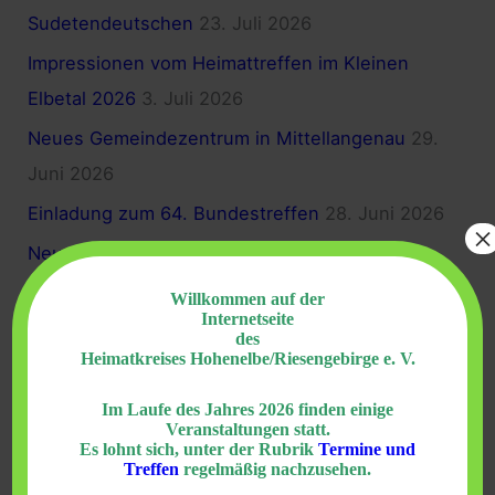
Sudetendeutschen
23. Juli 2026
n
a
Impressionen vom Heimattreffen im Kleinen
c
Elbetal 2026
3. Juli 2026
h
Neues Gemeindezentrum in Mittellangenau
29.
:
Juni 2026
Einladung zum 64. Bundestreffen
28. Juni 2026
×
Neues aus Hohenelbe
25. Juni 2026
Willkommen auf der
Internetseite
Archiv
des
Heimatkreises Hohenelbe/Riesengebirge e. V.
Juli 2026
Im Laufe des Jahres 2026 finden einige
Veranstaltungen statt.
Juni 2026
Es lohnt sich, unter der Rubrik
Termine und
Treffen
regelmäßig nachzusehen.
Mai 2026