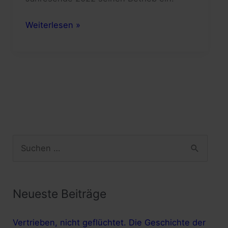
Information
Weiterlesen »
zum
Aus
des
Verlags
unserer
Heimatzeitung
„Riesengebirgsheimat“
S
u
c
h
Neueste Beiträge
e
Vertrieben, nicht geflüchtet. Die Geschichte der
n