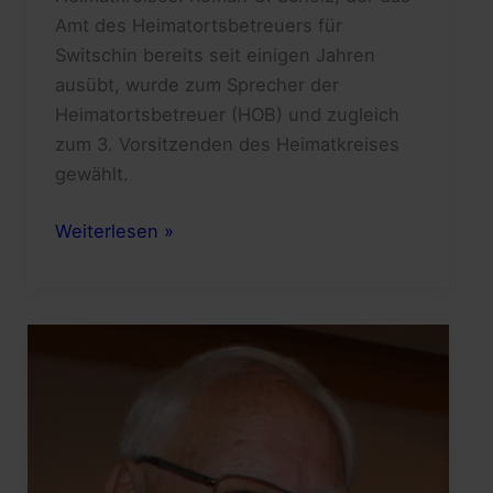
Amt des Heimatortsbetreuers für
Switschin bereits seit einigen Jahren
ausübt, wurde zum Sprecher der
Heimatortsbetreuer (HOB) und zugleich
zum 3. Vorsitzenden des Heimatkreises
gewählt.
Ein
Weiterlesen »
„Riesengebirgs-
Enkel“
an
der
Spitze
des
Heimatkreises