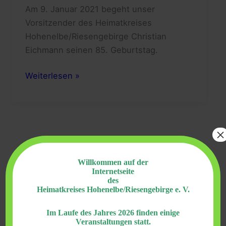
Am 9. Januar 2021 begeht unser
Vorsitzender des Heimatkreises
Hohenelbe/Riesengebirge Christian
Eichmann seinen 85. Geburtstag.
Christian
Weiterlesen »
Eichmann,
unserem
Vorsitzenden
des
×
Heimatkreises
Hohenelbe,
Willkommen auf der
zum
Internetseite
des
85.
Heimatkreises Hohenelbe/Riesengebirge e. V.
S
u
Im Laufe des Jahres 2026 finden einige
Veranstaltungen statt.
c