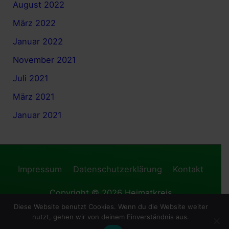
August 2022
März 2022
Januar 2022
November 2021
Juli 2021
März 2021
Januar 2021
Impressum
Datenschutzerklärung
Kontakt
Copyright © 2026
Heimatkreis
Diese Website benutzt Cookies. Wenn du die Website weiter
Hohenelbe/Riesengebirge e. V.
| Präsentiert von
nutzt, gehen wir von deinem Einverständnis aus.
Astra WordPress-Theme