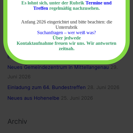
Es lohnt sich, unter der Rubrik
Termine und
Treffen
regelmäßig nachzusehen.
h
Neueste Beiträge
e
Anfang 2026 eingerichtet und bitte beachten: die
Vertrieben, nicht geflüchtet. Die Geschichte der
Unterrubrik
n
Suchanfragen – wer weiß was?
Sudetendeutschen
23. Juli 2026
n
Über jedwede
Kontaktaufnahme freuen wir uns. Wir antworten
a
Impressionen vom Heimattreffen im Kleinen
zeitnah.
c
Elbetal 2026
3. Juli 2026
h
Neues Gemeindezentrum in Mittellangenau
29.
:
Juni 2026
Einladung zum 64. Bundestreffen
28. Juni 2026
Neues aus Hohenelbe
25. Juni 2026
Archiv