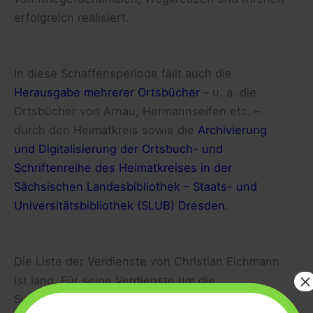
erfolgreich realisiert.
In diese Schaffensperiode fällt auch die
Herausgabe mehrerer Ortsbücher
– u. a. die
Ortsbücher von Arnau, Hermannseifen etc. –
durch den Heimatkreis sowie die
Archivierung
und Digitalisierung der Ortsbuch- und
Schriftenreihe des Heimatkreises in der
Sächsischen Landesbibliothek – Staats- und
Universitätsbibliothek (SLUB) Dresden
.
Die Liste der Verdienste von Christian Eichmann
×
ist lang. Für seine Verdienste um die
Sudetendeutsche Volksgruppe und für seine