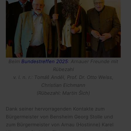
Beim
Bundestreffen 2025
: Arnauer Freunde mit
Rübezahl
v. l. n. r.: Tomáš Anděl, Prof. Dr. Otto Weiss,
Christian Eichmann
(Rübezahl: Martin Šich)
Dank seiner hervorragenden Kontakte zum
Bürgermeister von Bensheim Georg Stolle und
zum Bürgermeister von Arnau (Hostinne) Karel