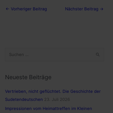
←
Vorheriger Beitrag
Nächster Beitrag
→
S
u
c
h
Neueste Beiträge
e
Vertrieben, nicht geflüchtet. Die Geschichte der
n
Sudetendeutschen
23. Juli 2026
n
a
Impressionen vom Heimattreffen im Kleinen