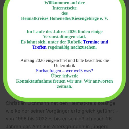
erfolgreiche Arbeit im Heimatkreis Hohenelbe
Willkommen auf der
Internetseite
wurde er im Rahmen der Jahrestagung des
des
Sudetendeutschen Heimatrates am 29. Oktober
Heimatkreises Hohenelbe/Riesengebirge e. V.
2016 vom Sprecher der Sudetendeutschen
Im Laufe des Jahres 2026 finden einige
Volksgruppe Bernd Posselt mit der Rudolf-
Veranstaltungen statt.
Lodgmann-Plakette und Urkunde ausgezeichnet.
Es lohnt sich, unter der Rubrik
Termine und
Treffen
regelmäßig nachzusehen.
Die Plakette ist die höchste Auszeichnung, die
von der Sudetendeutschen Landsmannschaft
Anfang 2026 eingerichtet und bitte beachten: die
vergeben wird. Der Heimatkreis hat sein
Unterrubrik
Suchanfragen – wer weiß was?
herausragendes Engagement mit den
Über jedwede
Ehrennadeln in Silber und Gold gewürdigt.
Kontaktaufnahme freuen wir uns. Wir antworten
zeitnah.
Christian Eichmann hat den Heimatkreis solange
wie keiner seiner Vorgänger erfolgreich geführt –
von 1996 bis 2022 -, bis er schließlich nach 26
Jahren das Amt aus Altersgründen in jüngere