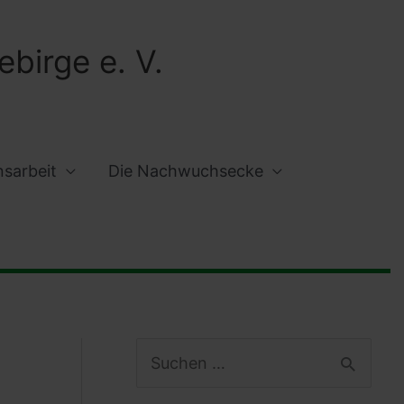
birge e. V.
nsarbeit
Die Nachwuchsecke
S
u