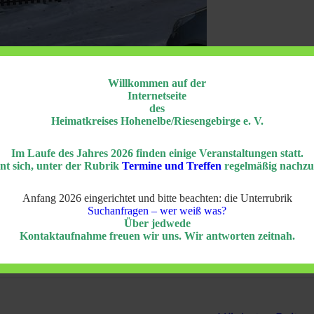
Willkommen auf der
erhaus („Haus Reinowitz“)
,
Internetseite
schen Verständigung in Gablonz-
des
Heimatkreises Hohenelbe/Riesengebirge e. V.
einowitz
ten Gelegenheit, an Lesung und Gespräch Lesung mit
Im Laufe des Jahres 2026 finden einige Veranstaltungen statt.
nt sich, unter der Rubrik
Termine und Treffen
regelmäßig nachzu
 in München-Lehel in dem tschechischen Ladengesch
ergebirgs Museum sowie in Augsburg im Café im
Anfang 2026 eingerichtet und bitte beachten: die Unterrubrik
Suchanfragen – wer weiß was?
Über jedwede
Kontaktaufnahme freuen wir uns. Wir antworten zeitnah.
– ki