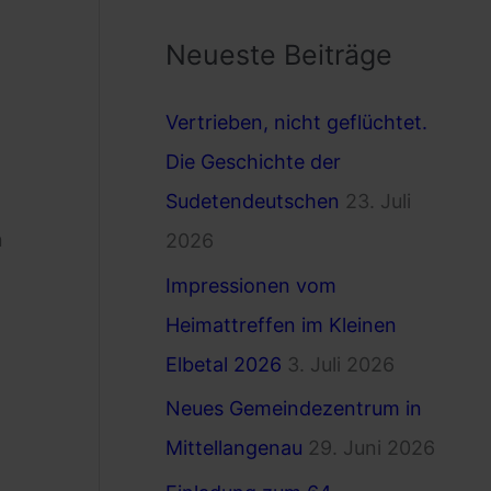
c
Neueste Beiträge
h
e
Vertrieben, nicht geflüchtet.
n
Die Geschichte der
n
Sudetendeutschen
23. Juli
a
n
2026
c
Impressionen vom
h
Heimattreffen im Kleinen
:
Elbetal 2026
3. Juli 2026
Neues Gemeindezentrum in
Mittellangenau
29. Juni 2026