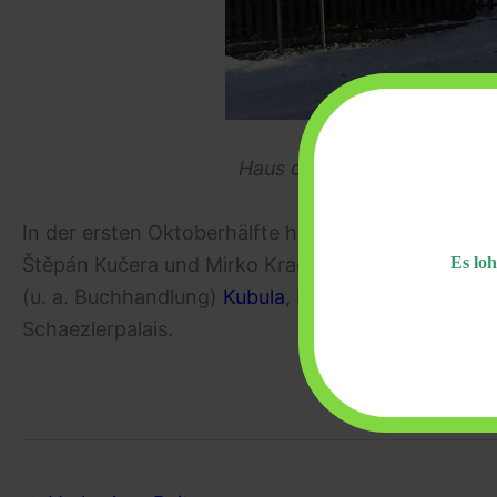
Symbolbild: das
Rieg
Haus der tschechisch-deut
R
In der ersten Oktoberhälfte hatte man an drei Or
Es loh
Štěpán Kučera und Mirko Kraetsch teilzunehmen:
(u. a. Buchhandlung)
Kubula
, in Neugablonz im Is
Schaezlerpalais.