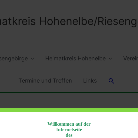
atkreis Hohenelbe/Riesenge
sengebirge
Heimatkreis Hohenelbe
Verei
Suchen
Termine und Treffen
Links
Willkommen auf der
Internetseite
des