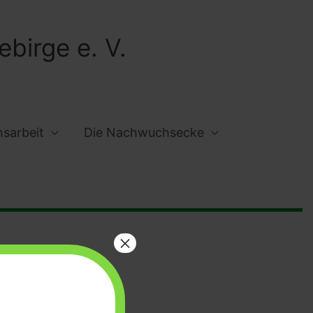
birge e. V.
nsarbeit
Die Nachwuchsecke
×